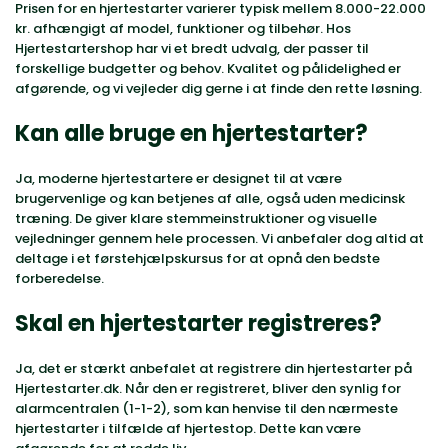
Prisen for en hjertestarter varierer typisk mellem 8.000-22.000
kr. afhængigt af model, funktioner og tilbehør. Hos
Hjertestartershop har vi et bredt udvalg, der passer til
forskellige budgetter og behov. Kvalitet og pålidelighed er
afgørende, og vi vejleder dig gerne i at finde den rette løsning.
Kan alle bruge en hjertestarter?
Ja, moderne hjertestartere er designet til at være
brugervenlige og kan betjenes af alle, også uden medicinsk
træning. De giver klare stemmeinstruktioner og visuelle
vejledninger gennem hele processen. Vi anbefaler dog altid at
deltage i et førstehjælpskursus for at opnå den bedste
forberedelse.
Skal en hjertestarter registreres?
Ja, det er stærkt anbefalet at registrere din hjertestarter på
Hjertestarter.dk. Når den er registreret, bliver den synlig for
alarmcentralen (1-1-2), som kan henvise til den nærmeste
hjertestarter i tilfælde af hjertestop. Dette kan være