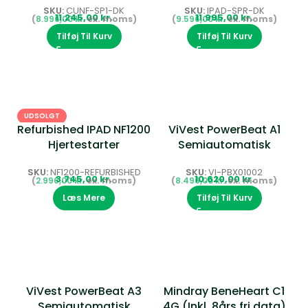
SKU:
CUNF-SP1-DK
SKU:
IPAD-SPR-DK
kr.
kr.
8.996,00
kr.
9.596,00
kr.
Tilføj Til Kurv
Tilføj Til Kurv
UDSOLGT
Refurbished IPAD NF1200
ViVest PowerBeat A1
Hjertestarter
Semiautomatisk
Hjertestarter
SKU:
NF1200-REFURBISHED
SKU:
VI-PBX01002
kr.
kr.
2.996,00
kr.
8.496,00
kr.
Læs Mere
Tilføj Til Kurv
ViVest PowerBeat A3
Mindray BeneHeart C1
Semiautomatisk
4G (Inkl. 8års fri data)