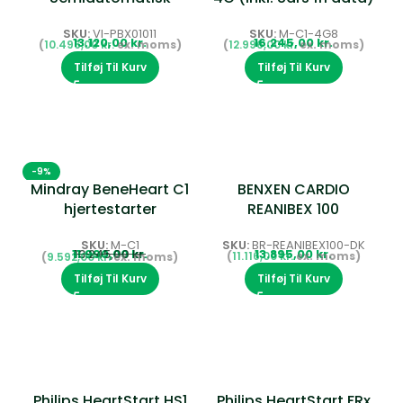
Hjertestarter
SKU:
M-C1-4G8
SKU:
VI-PBX01011
kr.
kr.
12.996,00
kr.
10.496,00
kr.
Tilføj Til Kurv
Tilføj Til Kurv
-9%
Mindray BeneHeart C1
BENXEN CARDIO
hjertestarter
REANIBEX 100
SKU:
M-C1
SKU:
BR-REANIBEX100-DK
11.990,00
13.245,00
kr.
kr.
kr.
11.116,00
kr.
9.592,00
kr.
Tilføj Til Kurv
Tilføj Til Kurv
Philips HeartStart HS1
Philips HeartStart FRx