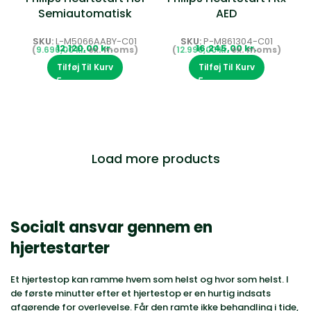
Semiautomatisk
AED
Hjertestarter
SKU:
P-M861304-C01
SKU:
L-M5066AABY-C01
kr.
kr.
12.996,00
kr.
9.696,00
kr.
Tilføj Til Kurv
Tilføj Til Kurv
Load more products
Socialt ansvar gennem en
hjertestarter
Et hjertestop kan ramme hvem som helst og hvor som helst. I
de første minutter efter et hjertestop er en hurtig indsats
afgørende for overlevelse. Får den ramte ikke behandling i tide,