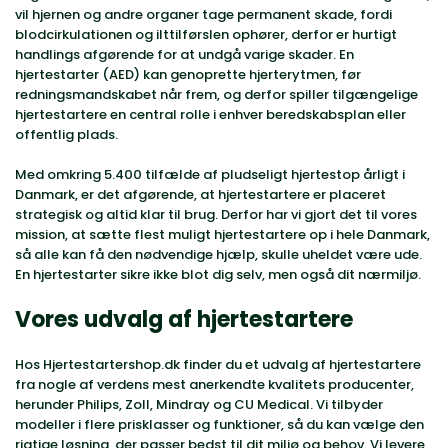
vil hjernen og andre organer tage permanent skade, fordi
blodcirkulationen og ilttilførslen ophører, derfor er hurtigt
handlings afgørende for at undgå varige skader. En
hjertestarter (AED) kan genoprette hjerterytmen, før
redningsmandskabet når frem, og derfor spiller tilgængelige
hjertestartere en central rolle i enhver beredskabsplan eller
offentlig plads.
Med omkring 5.400 tilfælde af pludseligt hjertestop årligt i
Danmark, er det afgørende, at hjertestartere er placeret
strategisk og altid klar til brug. Derfor har vi gjort det til vores
mission, at sætte flest muligt hjertestartere op i hele Danmark,
så alle kan få den nødvendige hjælp, skulle uheldet være ude.
En hjertestarter sikre ikke blot dig selv, men også dit nærmiljø.
Vores udvalg af hjertestartere
Hos Hjertestartershop.dk finder du et udvalg af hjertestartere
fra nogle af verdens mest anerkendte kvalitets producenter,
herunder Philips, Zoll, Mindray og CU Medical. Vi tilbyder
modeller i flere prisklasser og funktioner, så du kan vælge den
rigtige løsning, der passer bedst til dit miljø og behov. Vi levere