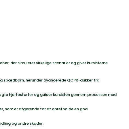
behør
, der simulerer virkelige scenarier og giver kursisterne
n og spædbørn, herunder avancerede QCPR-dukker fra
n ægte hjertestarter og guider kursisten gennem processen med
tter, som er afgørende for at opretholde en god
andling og andre skader.