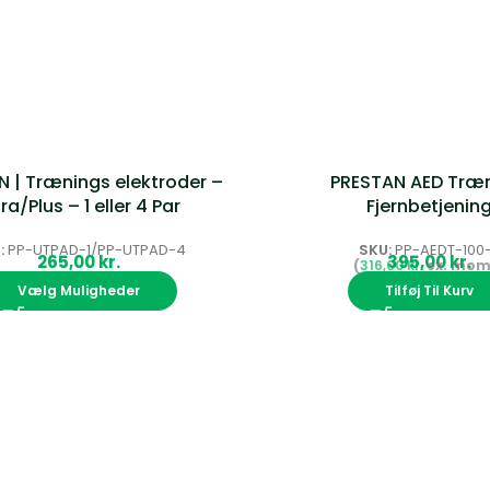
 | Trænings elektroder –
PRESTAN AED Træn
tra/Plus – 1 eller 4 Par
Fjernbetjenin
:
PP-UTPAD-1/PP-UTPAD-4
SKU:
PP-AEDT-100
kr.
kr.
316,00
kr.
Vælg Muligheder
Tilføj Til Kurv