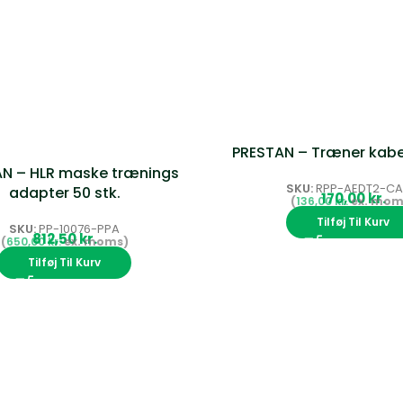
PRESTAN – Træner kabe
N – HLR maske trænings
SKU:
RPP-AEDT2-CA
adapter 50 stk.
kr.
136,00
kr.
Tilføj Til Kurv
SKU:
PP-10076-PPA
kr.
650,00
kr.
Tilføj Til Kurv