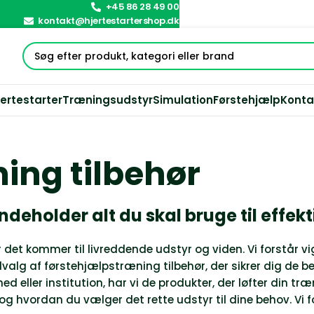
+45 86 28 49 00
kontakt@hjertestartershop.dk
jertestarter
Træningsudstyr
Simulation
Førstehjælp
Konta
ing tilbehør
indeholder alt du skal bruge til effe
r det kommer til livreddende udstyr og viden. Vi forstår v
udvalg af
førstehjælpstræning tilbehør
, der sikrer dig de 
eller institution, har vi de produkter, der løfter din træni
 og hvordan du vælger det rette udstyr til dine behov. Vi f