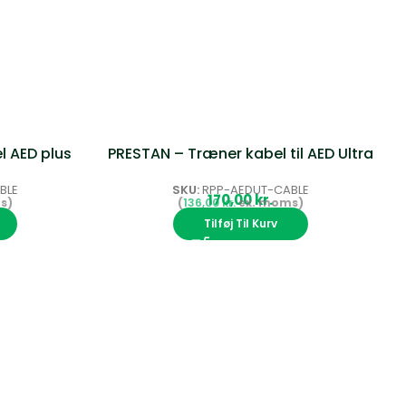
l AED plus
PRESTAN – Træner kabel til AED Ultra
BLE
SKU:
RPP-AEDUT-CABLE
kr.
136,00
kr.
Tilføj Til Kurv