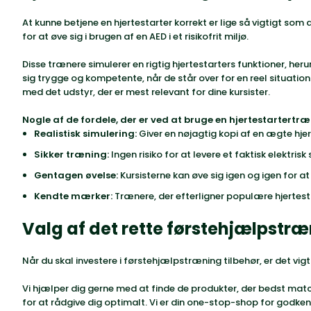
At kunne betjene en hjertestarter korrekt er lige så vigtigt som
for at øve sig i brugen af en AED i et risikofrit miljø.
Disse trænere simulerer en rigtig hjertestarters funktioner, heru
sig trygge og kompetente, når de står over for en reel situatio
med det udstyr, der er mest relevant for dine kursister.
Nogle af de fordele, der er ved at bruge en hjertestartertr
Realistisk simulering:
Giver en nøjagtig kopi af en ægte hje
Sikker træning:
Ingen risiko for at levere et faktisk elektrisk 
Gentagen øvelse:
Kursisterne kan øve sig igen og igen for at
Kendte mærker:
Trænere, der efterligner populære hjerte
Valg af det rette førstehjælpstræn
Når du skal investere i førstehjælpstræning tilbehør, er det vi
Vi hjælper dig gerne med at finde de produkter, der bedst match
for at rådgive dig optimalt. Vi er din one-stop-shop for godke