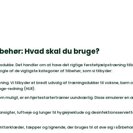
lbehør: Hvad skal du bruge?
sdukke. Det handler om at have det rigtige
førstehjælpstræning til
nogle af de vigtigste kategorier af tilbehør, som vi tilbyder:
ng. Vi tilbyder et bredt udvalg af træningsdukker til voksne, bør
nge-redning (HLR).
som muligt, er en hjertestartertræner uundværlig. Disse simulerer e
 ansigter, luftveje og lunger til hygiejneklude og desinfektionsservie
anttørklæder, tæpper og lignende, der bruges til at øve sig i sårbeh