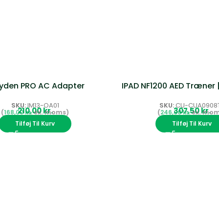
yden PRO AC Adapter
IPAD NF1200 AED Træner |
SKU:
IM13-OA01
SKU:
CU-CUA0908
kr.
kr.
168,00
kr.
246,00
kr.
Tilføj Til Kurv
Tilføj Til Kurv