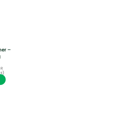
er –
g
-R