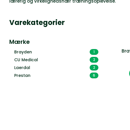
lærerig og virkelighedsnær træningsoplevelse.
Varekategorier
Mærke
Bra
Brayden
1
CU Medical
2
Laerdal
2
Prestan
6