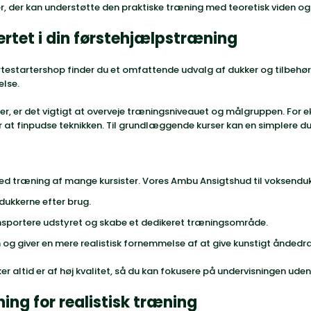
 der kan understøtte den praktiske træning med teoretisk viden og v
ertet i din førstehjælpstræning
rtestartershop finder du et omfattende udvalg af dukker og tilbehør
else.
er
, er det vigtigt at overveje træningsniveauet og målgruppen. For 
t finpudse teknikken. Til grundlæggende kurser kan en simplere duk
ved træning af mange kursister. Vores
Ambu Ansigtshud
til voksendu
 dukkerne efter brug.
nsportere udstyret og skabe et dedikeret træningsområde.
 og giver en mere realistisk fornemmelse af at give kunstigt åndedr
kker altid er af høj kvalitet, så du kan fokusere på undervisningen ud
ing for realistisk træning