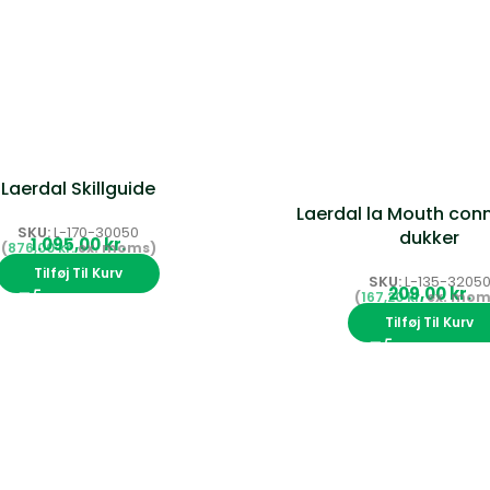
Laerdal Skillguide
Laerdal la Mouth conn
SKU:
L-170-30050
dukker
kr.
876,00
kr.
Tilføj Til Kurv
SKU:
L-135-3205
kr.
167,20
kr.
Tilføj Til Kurv