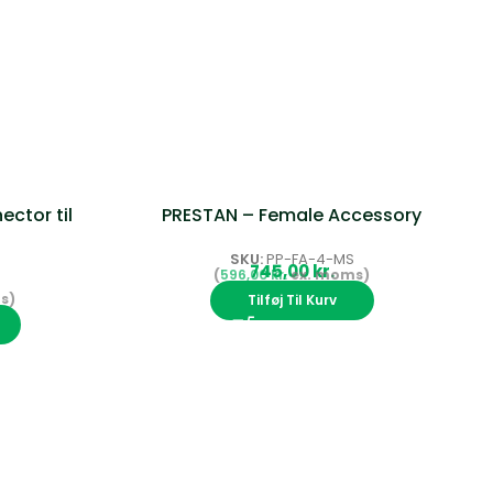
ector til
PRESTAN – Female Accessory
SKU:
PP-FA-4-MS
kr.
596,00
kr.
0
Tilføj Til Kurv