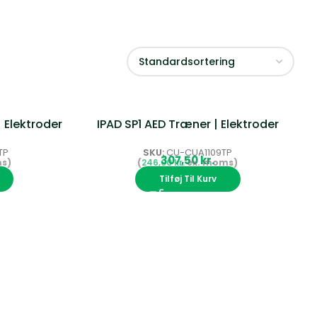
 Elektroder
IPAD SP1 AED Træner | Elektroder
TP
SKU:
CU-CUA1109TP
kr.
246,00
kr.
Tilføj Til Kurv