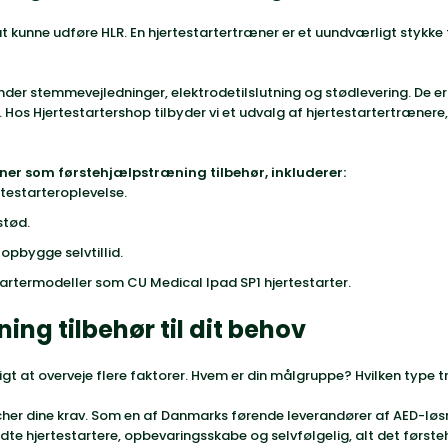
 at kunne udføre HLR. En
hjertestartertræner
er et uundværligt stykke 
nder stemmevejledninger, elektrodetilslutning og stødlevering. De er d
n. Hos Hjertestartershop tilbyder vi et udvalg af hjertestartertræner
æner som førstehjælpstræning tilbehør, inkluderer:
rtestarteroplevelse.
stød.
 opbygge selvtillid.
startermodeller som
CU Medical Ipad SP1
hjertestarter.
ing tilbehør til dit behov
gtigt at overveje flere faktorer. Hvem er din målgruppe? Hvilken type
er dine krav. Som en af Danmarks førende leverandører af AED-løsnin
ndte hjertestartere, opbevaringsskabe og selvfølgelig, alt det først