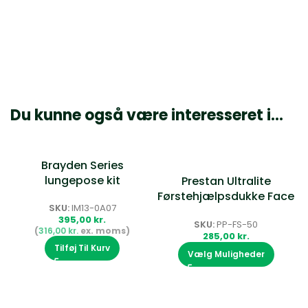
Du kunne også være interesseret i…
Brayden Series
lungepose kit
Prestan Ultralite
Førstehjælpsdukke Face
SKU:
IM13-0A07
S
Shield
SKU:
PP-FS-50
kr.
Tilføj Til Kurv
Vælg Muligheder