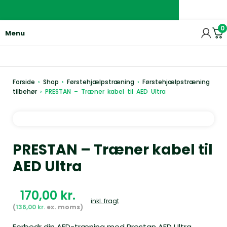
0
Menu
Forside
›
Shop
›
Førstehjælpstræning
›
Førstehjælpstræning
tilbehør
›
PRESTAN – Træner kabel til AED Ultra
PRESTAN – Træner kabel til
AED Ultra
kr.
inkl. fragt
136,00
kr.
Forbedr din AED-træning med Prestan AED Ultra