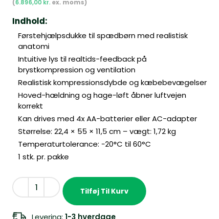
6.896,00
kr.
Indhold:
Førstehjælpsdukke til spædbørn med realistisk
anatomi
Intuitive lys til realtids-feedback på
brystkompression og ventilation
Realistisk kompressionsdybde og kæbebevægelser
Hoved-hældning og hage-løft åbner luftvejen
korrekt
Kan drives med 4x AA-batterier eller AC-adapter
Størrelse: 22,4 × 55 × 11,5 cm – vægt: 1,72 kg
Temperaturtolerance: -20°C til 60°C
1 stk. pr. pakke
Tilføj Til Kurv
Levering:
1-3 hverdage