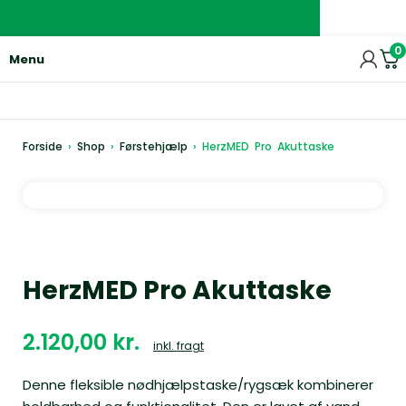
0
Menu
Forside
›
Shop
›
Førstehjælp
›
HerzMED Pro Akuttaske
HerzMED Pro Akuttaske
kr.
inkl. fragt
Denne fleksible nødhjælpstaske/rygsæk kombinerer