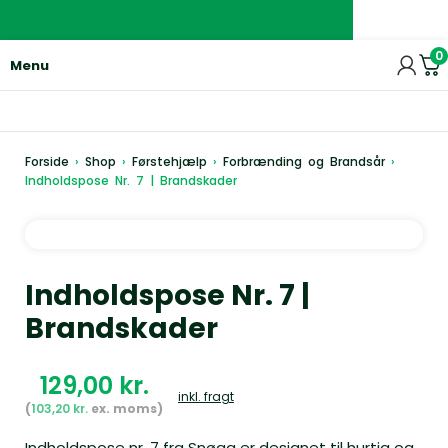
0
Menu
Forside
›
Shop
›
Førstehjælp
›
Forbrænding og Brandsår
›
Indholdspose Nr. 7 | Brandskader
Indholdspose Nr. 7 |
Brandskader
kr.
inkl. fragt
103,20
kr.
Indholdspose nr. 7 fra Snøgg er designet til hurtig og