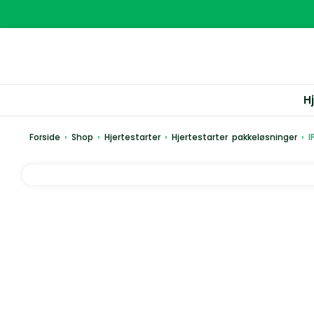
H
Forside
›
Shop
›
Hjertestarter
›
Hjertestarter pakkeløsninger
›
I