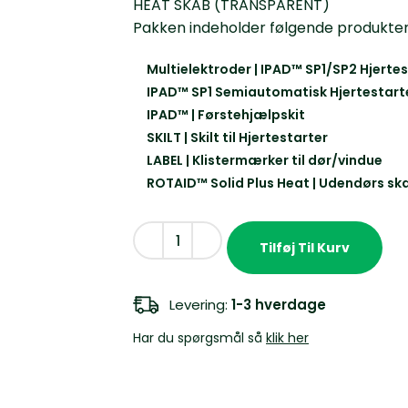
HEAT SKAB (TRANSPARENT)
Pakken indeholder følgende produkter
Multielektroder | IPAD™ SP1/SP2 Hjerte
IPAD™ SP1 Semiautomatisk Hjertestart
IPAD™ | Førstehjælpskit
SKILT | Skilt til Hjertestarter
LABEL | Klistermærker til dør/vindue
ROTAID™ Solid Plus Heat | Udendørs s
Tilføj Til Kurv
Levering:
1-3 hverdage
Har du spørgsmål så
klik her