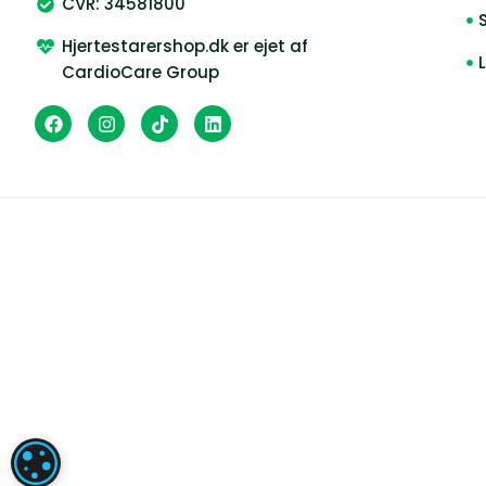
CVR: 34581800
Hjertestarershop.dk er ejet af
CardioCare Group
INDSTILLINGER FOR COOIES