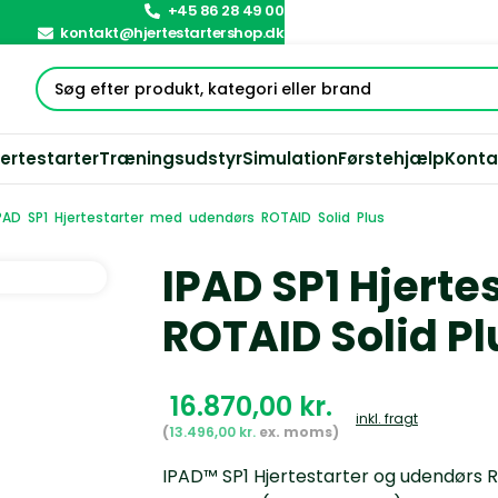
+45 86 28 49 00
kontakt@hjertestartershop.dk
jertestarter
Træningsudstyr
Simulation
Førstehjælp
Konta
PAD SP1 Hjertestarter med udendørs ROTAID Solid Plus
IPAD SP1 Hjert
ROTAID Solid Pl
kr.
inkl. fragt
13.496,00
kr.
IPAD™ SP1 Hjertestarter og udendør