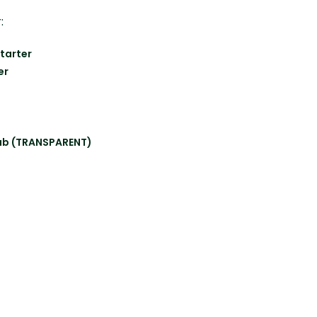
:
starter
er
kab (TRANSPARENT)