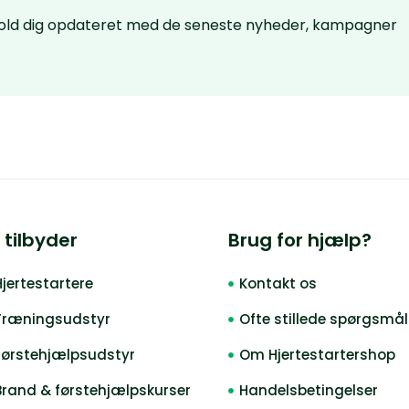
 hold dig opdateret med de seneste nyheder, kampagner
 tilbyder
Brug for hjælp?
Hjertestartere
Kontakt os
Træningsudstyr
Ofte stillede spørgsmål
Førstehjælpsudstyr
Om Hjertestartershop
Brand & førstehjælpskurser
Handelsbetingelser