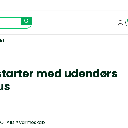
kt
estarter med udendørs
us
s ROTAID™ varmeskab