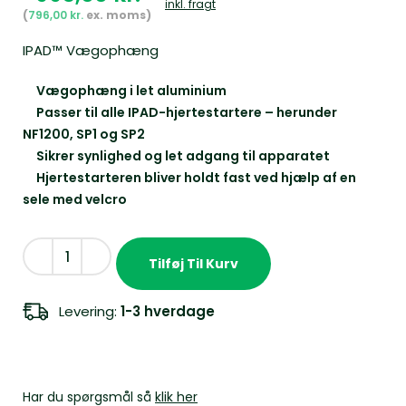
inkl. fragt
796,00
kr.
IPAD™ Vægophæng
Vægophæng i let aluminium
Passer til alle IPAD-hjertestartere – herunder
NF1200, SP1 og SP2
Sikrer synlighed og let adgang til apparatet
Hjertestarteren bliver holdt fast ved hjælp af en
sele med velcro
Tilføj Til Kurv
Levering:
1-3 hverdage
Har du spørgsmål så
klik her