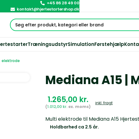
+45 86 28 49 00
kontakt@hjertestartershop.dk
jertestarter
Træningsudstyr
Simulation
Førstehjælp
Konta
 elektrode
Mediana A15 | M
kr.
inkl. fragt
1.012,00
kr.
Multi elektrode til Mediana A15 Hjertes
Holdbarhed ca 2.5 år.