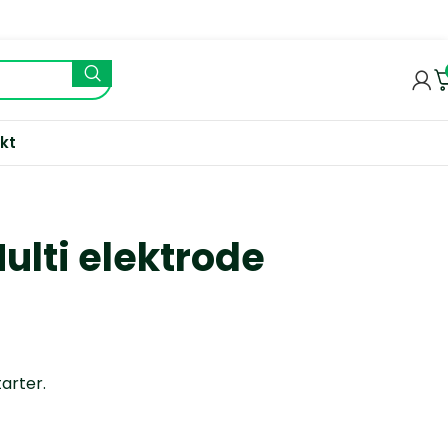
kt
ulti elektrode
tarter.