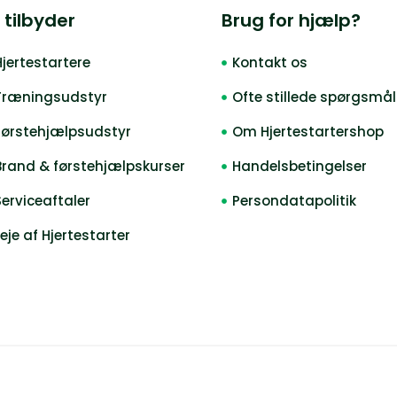
 tilbyder
Brug for hjælp?
Hjertestartere
Kontakt os
Træningsudstyr
Ofte stillede spørgsmål
Førstehjælpsudstyr
Om Hjertestartershop
Brand & førstehjælpskurser
Handelsbetingelser
Serviceaftaler
Persondatapolitik
Leje af Hjertestarter