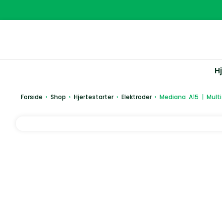
H
Forside
›
Shop
›
Hjertestarter
›
Elektroder
›
Mediana A15 | Multi