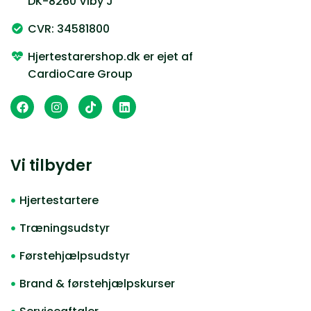
DK-8260 Viby J
CVR: 34581800
Hjertestarershop.dk er ejet af
CardioCare Group
Vi tilbyder
Hjertestartere
Træningsudstyr
Førstehjælpsudstyr
Brand & førstehjælpskurser